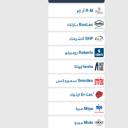
R-M آر-إم
BasLac بـــازلـك
SHP الـشرفـاء
Roberlo روبـيرلـو
Iwata إيواتا
Smirdex سمـيردكـس
Mipa مــيبا
Mido مـيدو