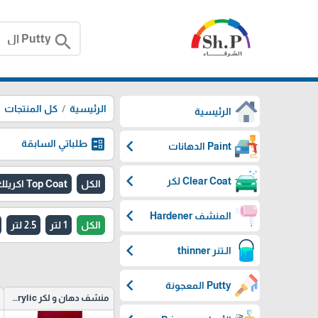
search
الرئيسية
كل المنتجات
الرئيسية
ballot
chevron_left
طلباتي السابقة
Paint الدهانات
chevron_left
Clear Coat لكر
الكل
Top Coat اكريلك - براكشير
chevron_left
المنشف Hardener
الكل
1 لتر
2.5 لتر
chevron_left
الـتنر thinner
chevron_left
Putty المعجونة
منشف دهان و لكر hardener Clear and Acrylic