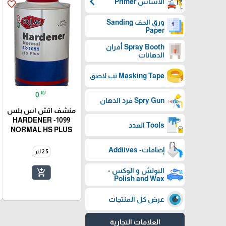
chevron_left
الأساس Primer
favorite_border
ورق الحف Sanding
Paper
Spray Booth أفران
الدهانات
Masking Tape تب لاصق
₪
0
Spry Gun فرد الدهان
منشف اتش اس بلس
1099- HARDENER
Tools العدد
NORMAL HS PLUS
إضافات- Addiives
2.5 لتر
البولش و الوكس -
add_shopping_cart
Polish and Wax
عرض كل المنتجات
العلامات التجارية