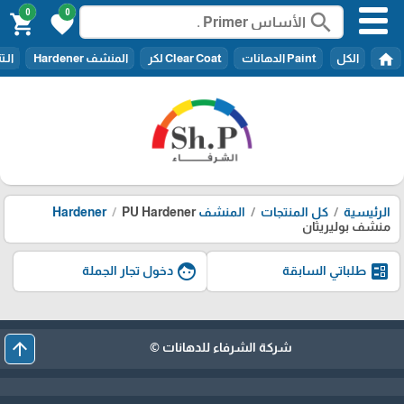
0
0
search
shopping_cart
favorite
home
الكل
Paint الدهانات
Clear Coat لكر
المنشف Hardener
الـتنر er
الرئيسية
كل المنتجات
المنشف Hardener
PU Hardener
منشف بوليريثان
face
ballot
طلباتي السابقة
دخول تجار الجملة
arrow_upward
شركة الشرفاء للدهانات ©