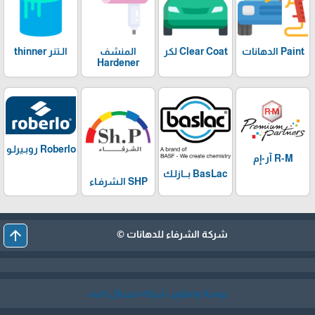
Paint الدهانات
Clear Coat لكر
المنشف
الـتنر thinner
Hardener
Roberlo روبـيرلـو
R-M آر-إم
BasLac بـــازلـك
SHP الـشرفـاء
arrow_upward
شركة الشرفاء للدهانات ©
برمجة وتطوير شركة ديجيتال لايف