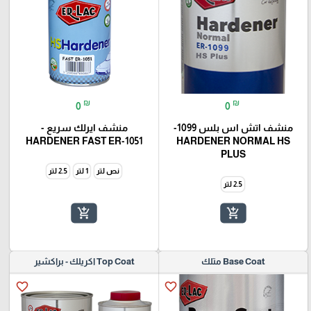
₪
₪
0
0
منشف اتش اس بلس 1099-
منشف ايرلك سريع -
HARDENER FAST ER-1051
HARDENER NORMAL HS
PLUS
نص لتر
1 لتر
2.5 لتر
2.5 لتر
add_shopping_cart
add_shopping_cart
Base Coat متلك
Top Coat اكريلك - براكشير
favorite_border
favorite_border