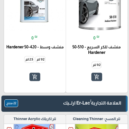
₪
₪
0
0
منشف للكر السريع - 510-50
منشف وسط - Hardener 50-420
Hardener
1/2 لتر
2.5 لتر
1/2 لتر
add_shopping_cart
add_shopping_cart
العلامة التجارية ُُEr-Lac ارلــيك
22 منتج
تنر المسح- Cleaning Thinner
تنر اكريلك Thinner Acrylic