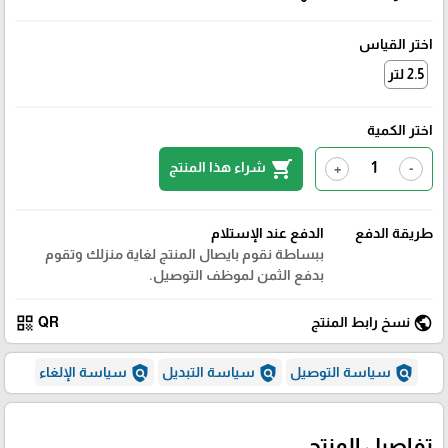
اختر القياس
2.5 لتر
اختر الكمية
shopping_cart
شراء هذا المنتج
+
-
طريقة الدفع
الدفع عند الإستلام
ببساطة نقوم بايصال المنتج لغاية منزلك وتقوم
بدفع الثمن لموظف التوصيل.
qr_code
public
نسخ رابط المنتج
QR
policy
policy
policy
سياسة التوصيل
سياسة التبديل
سياسة الإلغاء
تفاصيل المنتج