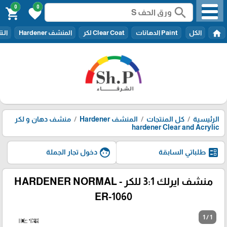
0
0
search
shopping_cart
favorite
home
الكل
Paint الدهانات
Clear Coat لكر
المنشف Hardener
الـتنر er
الرئيسية
كل المنتجات
المنشف Hardener
منشف دهان و لكر
hardener Clear and Acrylic
face
ballot
طلباتي السابقة
دخول تجار الجملة
منشف ايرلك 3:1 للكر - HARDENER NORMAL
ER-1060
1 / 1