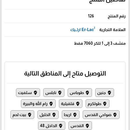
رقم المنتج
126
العلامة التجارية
منشف 3 إلى 1 للكر 7060 فقط
التوصيل متاح إلى المناطق التالية
جنين
طوباس
نابلس
سلفيت
where_to_vote
where_to_vote
where_to_vote
where_to_vote
طولكرم
قلقيلية
رام الله والبيرة
where_to_vote
where_to_vote
where_to_vote
ضواحي القدس
اريحا
الخليل
بيت لحم
where_to_vote
where_to_vote
where_to_vote
where_to_vote
القدس
الداخل 48
where_to_vote
where_to_vote