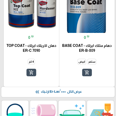
₪
₪
0
0
دهام متلك ايرلك - BASE COAT
دهان اكريلك ايرلك - TOP COAT
ER-C 7090
ER-B-809
سلفر
ابيض
4 لتر
add_shopping_cart
add_shopping_cart
keyboard_double_arrow_left
more_horiz
عرض الكل
ُُEr-Lac ارلــيك