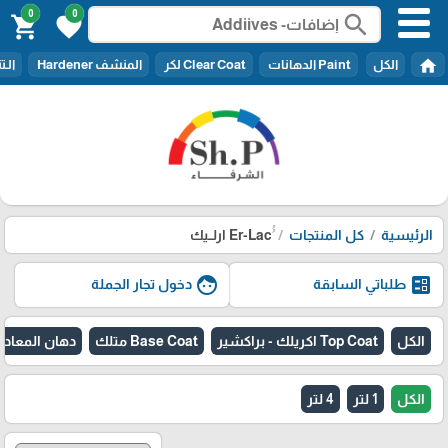
0
0
search
shopping_cart
favorite
home
الكل
Paint الدهانات
Clear Coat لكر
المنشف Hardener
الـتنر er
الرئيسية
كل المنتجات
face
ballot
طلباتي السابقة
دخول تجار الجملة
الكل
Top Coat اكريلك - براكشير
Base Coat متلك
دهان المعادن - l paint
الكل
1 لتر
4 لتر