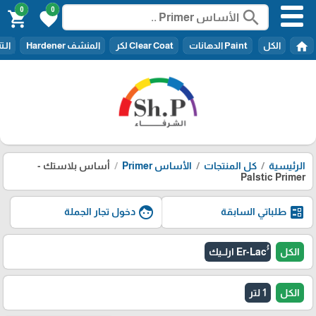
0
0
search
shopping_cart
favorite
home
الكل
Paint الدهانات
Clear Coat لكر
المنشف Hardener
الـتنر er
الرئيسية
كل المنتجات
الأساس Primer
أساس بلاستك -
Palstic Primer
face
ballot
طلباتي السابقة
دخول تجار الجملة
الكل
الكل
1 لتر