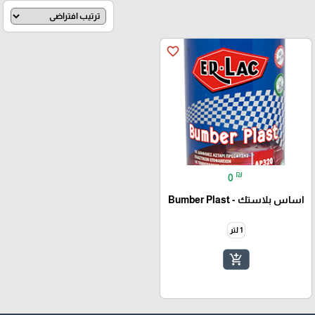
favorite_border
₪
0
اساس بلاستك - Bumber Plast
1 لتر
add_shopping_cart