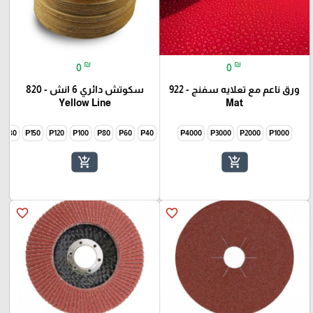
₪
₪
0
0
ورق ناعم مع تعلايه سفنج - 922
سكوتش دائري 6 انش - 820
Yellow Line
Mat
P180
P150
P120
P100
P80
P60
P40
P4000
P3000
P2000
P1000
add_shopping_cart
add_shopping_cart
favorite_border
favorite_border