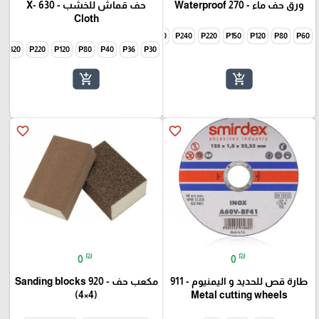
ورق حف ماء - 270 Waterproof
حف قماش للخشب - 630 X-
Cloth
000
P800
P600
P500
P400
P320
P280
P240
P220
P150
P120
P80
P60
P320
P220
P120
P80
P40
P36
P30
add_shopping_cart
add_shopping_cart
favorite_border
favorite_border
₪
₪
0
0
طارة قص للحديد و اليمنيوم - 911
مكعب حف - 920 Sanding blocks
(4×4)
Metal cutting wheels