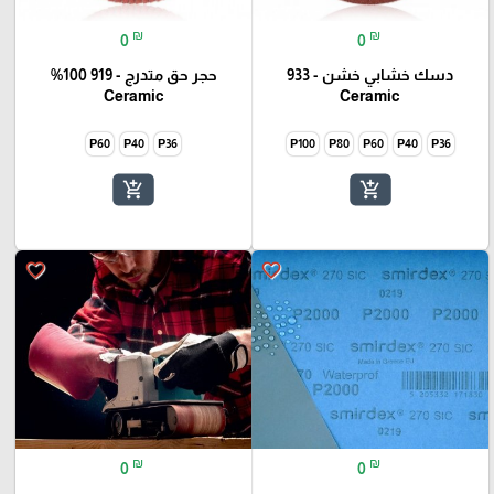
₪
₪
0
0
دسك خشابي خشن - 933
حجر حق متدرج - 919 100%
Ceramic
Ceramic
P60
P40
P36
P100
P80
P60
P40
P36
add_shopping_cart
add_shopping_cart
favorite_border
favorite_border
₪
₪
0
0