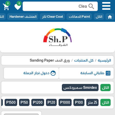
0
0
search
shopping_cart
favorite
home
الكل
Paint الدهانات
Clear Coat لكر
المنشف Hardener
الـتنر er
الرئيسية
كل المنتجات
ورق الحف Sanding Paper
face
ballot
طلباتي السابقة
دخول تجار الجملة
الكل
Smirdex سمـيردكـس
الكل
25 متر
P100
P1000
P120
P1200
P150
P1500
0