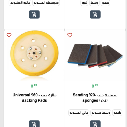
صغير
وسط
كبير
متوسطة الخشونة
عالية الخشونة.
add_shopping_cart
add_shopping_cart
favorite_border
favorite_border
₪
₪
0
0
سفنجة حف -920 Sanding
طارة حف - 960 Universal
Backing Pads
sponges (2×2)
ناعمة
وسط خشونة
عالي الخشونة
add_shopping_cart
add_shopping_cart