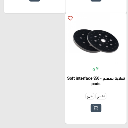
favorite_border
₪
0
تعلاية سفنج - 950 Soft interface
pads
قاسي
طري
add_shopping_cart