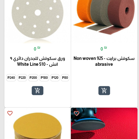
₪
₪
0
0
سكوتش برايت - 925 Non woven
ورق سكوتش للجدران دائري ٩
abrasive
انش - 510 White Line
P240
P220
P200
P180
P120
P80
add_shopping_cart
add_shopping_cart
favorite_border
favorite_border