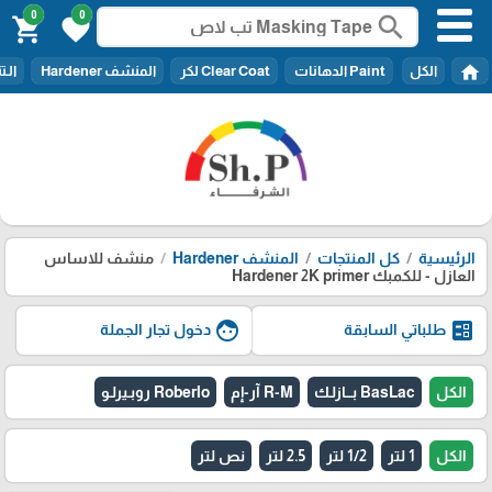
0
0
search
shopping_cart
favorite
home
الكل
Paint الدهانات
Clear Coat لكر
المنشف Hardener
الـتنر er
الرئيسية
كل المنتجات
المنشف Hardener
منشف للاساس
العازل - للكمبك Hardener 2K primer
face
ballot
طلباتي السابقة
دخول تجار الجملة
الكل
BasLac بـــازلـك
R-M آر-إم
Roberlo روبـيرلـو
الكل
1 لتر
1/2 لتر
2.5 لتر
نص لتر