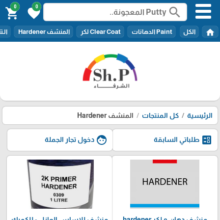
0
0
search
shopping_cart
favorite
home
الكل
Paint الدهانات
Clear Coat لكر
المنشف Hardener
الـتنر er
الرئيسية
كل المنتجات
المنشف Hardener
face
ballot
طلباتي السابقة
دخول تجار الجملة
منشف دهان و لكر hardener
منشف للاساس العازل - للكمبك