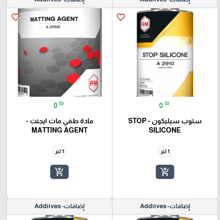
favorite_border
favorite_border
₪
₪
0
0
ستوب سيليكون - STOP
مادة طفي مات ايجنت -
MATTING AGENT
SILICONE
1 لتر
1 لتر
add_shopping_cart
add_shopping_cart
إضافات- Addiives
إضافات- Addiives