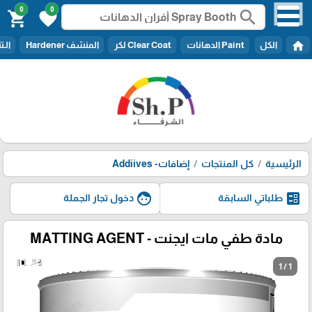
0
0
search
shopping_cart
favorite
home
الكل
Paint الدهانات
Clear Coat لكر
المنشف Hardener
الـتنر er
الرئيسية
كل المنتجات
إضافات- Addiives
face
ballot
طلباتي السابقة
دخول تجار الجملة
مادة طفي مات ايجنت - MATTING AGENT
1 / 1