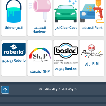
Paint الدهانات
Clear Coat لكر
المنشف
الـتنر thinner
Hardener
Roberlo روبـيرلـو
R-M آر-إم
BasLac بـــازلـك
SHP الـشرفـاء
arrow_upward
شركة الشرفاء للدهانات ©