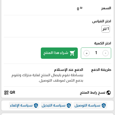
السعر
₪
0
اختر القياس
1 لتر
اختر الكمية
shopping_cart
شراء هذا المنتج
+
-
طريقة الدفع
الدفع عند الإستلام
ببساطة نقوم بايصال المنتج لغاية منزلك وتقوم
بدفع الثمن لموظف التوصيل.
qr_code
public
نسخ رابط المنتج
QR
policy
policy
policy
سياسة التوصيل
سياسة التبديل
سياسة الإلغاء