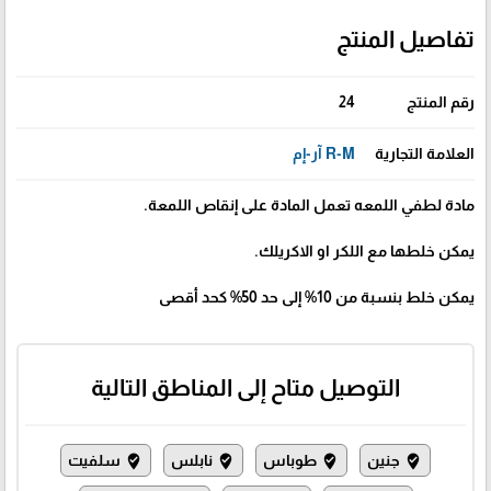
تفاصيل المنتج
رقم المنتج
24
العلامة التجارية
R-M آر-إم
مادة لطفي اللمعه تعمل المادة على إنقاص اللمعة.
يمكن خلطها مع اللكر او الاكريلك.
يمكن خلط بنسبة من 10% إلى حد 50% كحد أقصى
التوصيل متاح إلى المناطق التالية
جنين
طوباس
نابلس
سلفيت
where_to_vote
where_to_vote
where_to_vote
where_to_vote