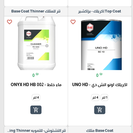
Top Coat اكريلك - براكشير
تنر للمتلك Base Coat Thinner
favorite_border
favorite_border
₪
₪
0
0
اكريلك اونو اتش دي - UNO HD
ماء خلط - ONYX HD HB 002
1 لتر
4 لتر
4 لتر
add_shopping_cart
add_shopping_cart
Base Coat متلك
تنر التشتوش- للتمويه Blending Thinner