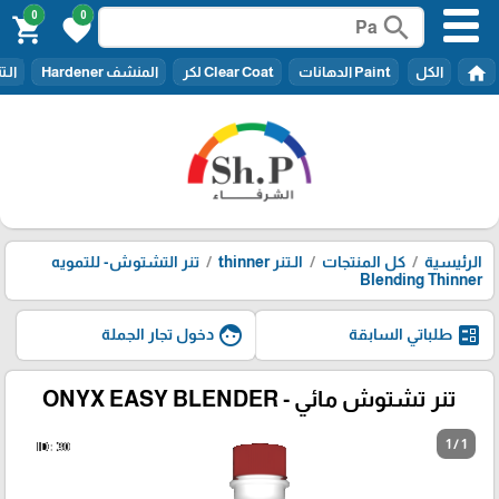
0
0
search
shopping_cart
favorite
home
الكل
Paint الدهانات
Clear Coat لكر
المنشف Hardener
الـتنر er
الرئيسية
كل المنتجات
الـتنر thinner
تنر التشتوش- للتمويه
Blending Thinner
face
ballot
طلباتي السابقة
دخول تجار الجملة
تنر تشتوش مائي - ONYX EASY BLENDER
1 / 1