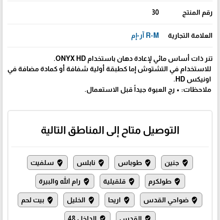
رقم المنتج
30
العلامة التجارية
R-M آر-إم
تنر ذات أساس مائي لإعادة دهان باستخدام ONYX HD.
للاستخدام في التشتوش إما كطبقة أولية شفافة أو كمادة مضافة في
اونيكس HD.
ملاحظات: • رج العبوة جيداً قبل الاستعمال.
التوصيل متاح إلى المناطق التالية
جنين
طوباس
نابلس
سلفيت
where_to_vote
where_to_vote
where_to_vote
where_to_vote
طولكرم
قلقيلية
رام الله والبيرة
where_to_vote
where_to_vote
where_to_vote
ضواحي القدس
اريحا
الخليل
بيت لحم
where_to_vote
where_to_vote
where_to_vote
where_to_vote
القدس
الداخل 48
where_to_vote
where_to_vote