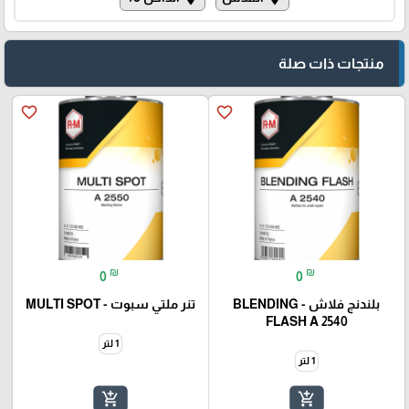
منتجات ذات صلة
favorite_border
favorite_border
₪
₪
0
0
بلندنج فلاش - BLENDING
تنر ملتي سبوت - MULTI SPOT
FLASH A 2540
1 لتر
1 لتر
add_shopping_cart
add_shopping_cart