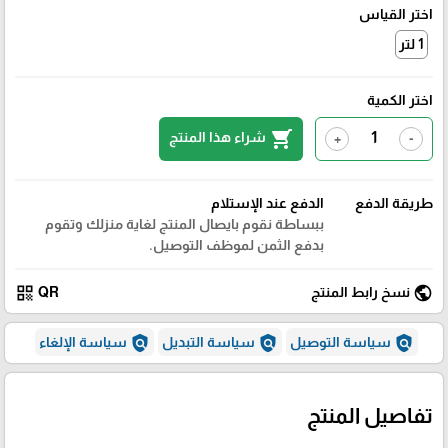
اختر القياس
1 لتر
اختر الكمية
shopping_cart
شراء هذا المنتج
+
-
طريقة الدفع
الدفع عند الإستلام
ببساطة نقوم بايصال المنتج لغاية منزلك وتقوم
بدفع الثمن لموظف التوصيل.
qr_code
public
نسخ رابط المنتج
QR
policy
policy
policy
سياسة التوصيل
سياسة التبديل
سياسة الإلغاء
تفاصيل المنتج