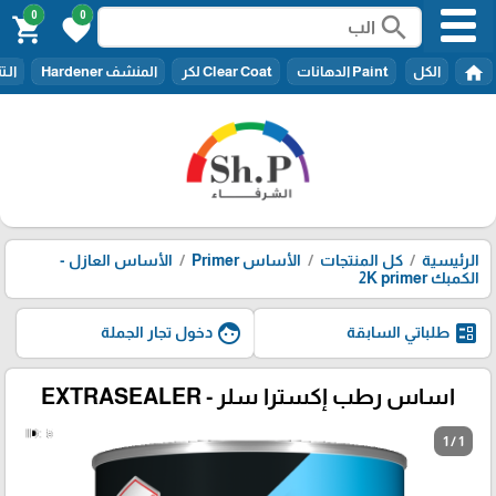
0
0
search
shopping_cart
favorite
home
الكل
Paint الدهانات
Clear Coat لكر
المنشف Hardener
الـتنر er
الرئيسية
كل المنتجات
الأساس Primer
الأساس العازل -
الكمبك 2K primer
face
ballot
طلباتي السابقة
دخول تجار الجملة
اساس رطب إكسترا سلر - EXTRASEALER
1 / 1