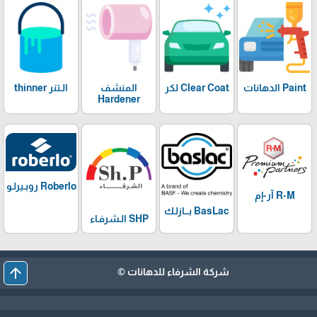
Paint الدهانات
Clear Coat لكر
المنشف
الـتنر thinner
Hardener
Roberlo روبـيرلـو
R-M آر-إم
BasLac بـــازلـك
SHP الـشرفـاء
arrow_upward
شركة الشرفاء للدهانات ©