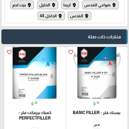
ضواحي القدس
اريحا
الخليل
بيت لحم
where_to_vote
where_to_vote
where_to_vote
where_to_vote
القدس
الداخل 48
where_to_vote
where_to_vote
منتجات ذات صلة
favorite_border
favorite_border
₪
₪
0
0
بيسك فلر - BASIC FILLER
كمبك بيرفكت فلر -
PERFECTFILLER
4 لتر