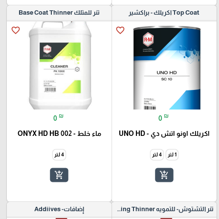
Top Coat اكريلك - براكشير
تنر للمتلك Base Coat Thinner
favorite_border
favorite_border
₪
₪
0
0
اكريلك اونو اتش دي - UNO HD
ماء خلط - ONYX HD HB 002
1 لتر
4 لتر
4 لتر
add_shopping_cart
add_shopping_cart
تنر التشتوش- للتمويه Blending Thinner
إضافات- Addiives