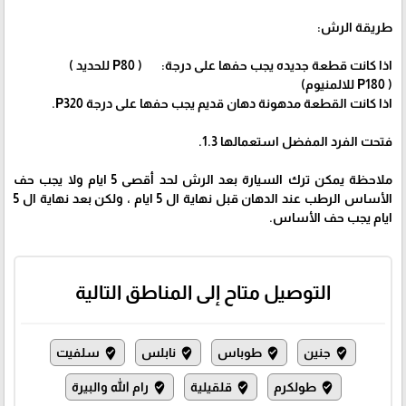
طريقة الرش:
اذا كانت قطعة جديده يجب حفها على درجة: ( P80 للحديد )
( P180 للالمنيوم)
اذا كانت القطعة مدهونة دهان قديم يجب حفها على درجة P320.
فتحت الفرد المفضل استعمالها 1.3.
ملاحظة يمكن ترك السيارة بعد الرش لحد أقصى 5 ايام ولا يجب حف
الأساس الرطب عند الدهان قبل نهاية ال 5 ايام ، ولكن بعد نهاية ال 5
ايام يجب حف الأساس.
التوصيل متاح إلى المناطق التالية
جنين
طوباس
نابلس
سلفيت
where_to_vote
where_to_vote
where_to_vote
where_to_vote
طولكرم
قلقيلية
رام الله والبيرة
where_to_vote
where_to_vote
where_to_vote