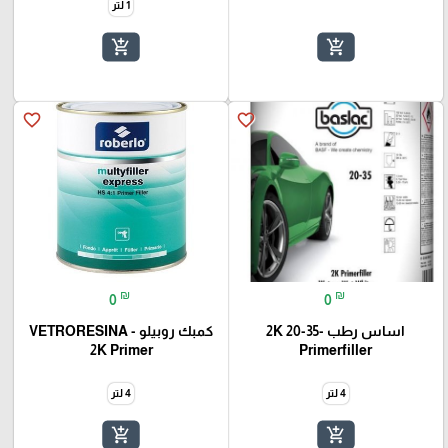
1 لتر
add_shopping_cart
add_shopping_cart
favorite_border
favorite_border
₪
₪
0
0
اساس رطب -35-20 2K
كمبك روبيلو - VETRORESINA
2K Primer
Primerfiller
4 لتر
4 لتر
add_shopping_cart
add_shopping_cart