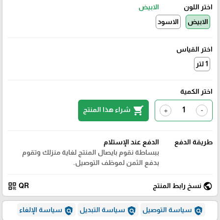
اختر اللون
الابيض
الابيض
الاسود
اختر القياس
1 لتر
اختر الكمية
shopping_cart
شراء هذا المنتج
+
-
طريقة الدفع
الدفع عند الإستلام
ببساطة نقوم بايصال المنتج لغاية منزلك وتقوم
بدفع الثمن لموظف التوصيل.
qr_code
public
نسخ رابط المنتج
QR
policy
policy
policy
سياسة التوصيل
سياسة التبديل
سياسة الإلغاء