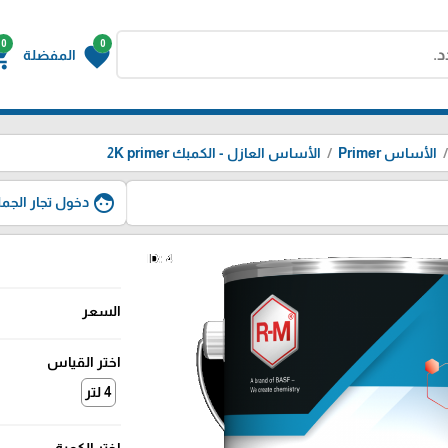
0
0
g_cart
favorite
المفضلة
الأساس Primer
الأساس العازل - الكمبك 2K primer
face
دخول تجار الجمل
السعر
اختر القياس
4 لتر
اختر الكمية