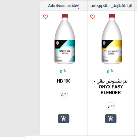
Base Coat
تنر التشتوش- للتمويه Blending Thinner
إضافات- Addiives
favorite_border
favorite_border
₪
₪
0
0
تنر تشتوش مائي -
HB 100
ONYX EASY
BLENDER
1 لتر
1 لتر
add_shopping_cart
add_shopping_cart