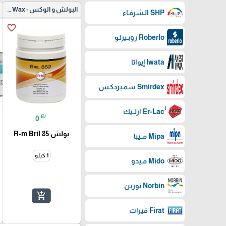
البولش و الوكس - Polish and Wax
SHP الـشرفـاء
favorite_border
Roberlo روبـيرلـو
Iwata إيواتا
Smirdex سمـيردكـس
₪
0
بولش R-m Bril 85
Mipa مــيبا
1 كيلو
Mido مـيدو
Norbin نوربن
add_shopping_cart
Firat فيرات