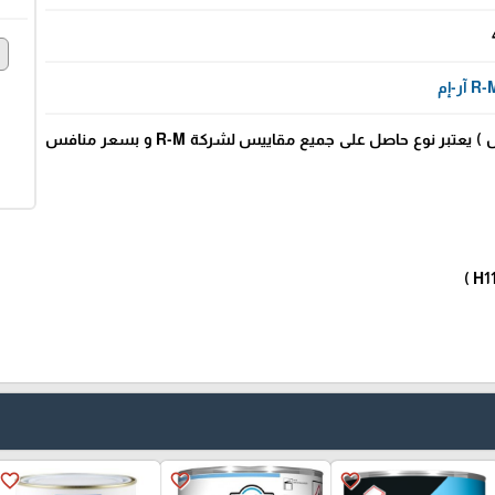
e
R آر-إم
الكمبك ( الأساس الفاصل ) يعتبر نوع حاصل على جميع مقاييس لشركة R-M و بسعر منافس
favorite_border
favorite_border
favorite_border