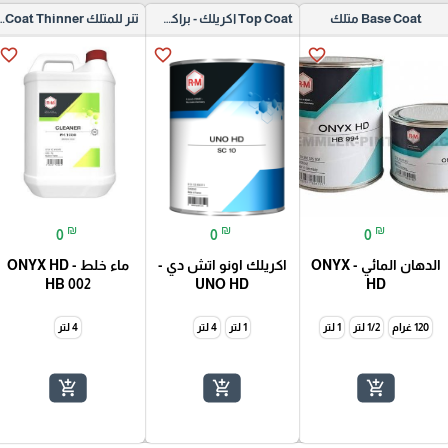
Base Coat متلك
Top Coat اكريلك - براكشير
تنر للمتلك  Thinner
favorite_border
favorite_border
favorite_border
₪
₪
₪
0
0
0
الدهان المائي - ONYX
اكريلك اونو اتش دي -
ماء خلط - ONYX HD
HB 002
UNO HD
HD
120 غرام
1/2 لتر
1 لتر
1 لتر
4 لتر
4 لتر
add_shopping_cart
add_shopping_cart
add_shopping_cart