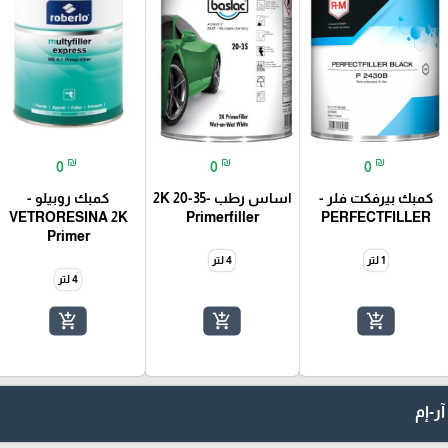
₪
₪
₪
0
0
0
كمبك بيرفكت فلر -
اساس رطب -35-20 2K
كمبك روبيلو -
VETRORESINA 2K
Primerfiller
PERFECTFILLER
Primer
1 لتر
4 لتر
4 لتر
add_shopping_cart
add_shopping_cart
add_shopping_cart