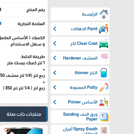
رقم المنتج
4
الرئيسية
العلامة التجارية
-M
chevron_left
Paint الدهانات
chevron_left
Clear Coat لكر
و سهل الاستخدام.
chevron_left
طريقة الخلط:
المنشف Hardener
1 لتر كمبك بيسك فلر
+
chevron_left
الـتنر thinner
ربع لتر (1/4 لتر منشف H1150 )
+
chevron_left
Putty المعجونة
ربع لتر ( 1/4 لتر تنر 850 )
chevron_left
الأساس Primer
منتجات ذات صلة
ورق الحف Sanding
Paper
Spray Booth أفران
favorite_border
الدهانات