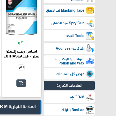
Masking Tape تب لاصق
Spry Gun فرد الدهان
Tools العدد
₪
0
إضافات- Addiives
اساس رطب إكسترا
سلر - EXTRASEALER
البولش و الوكس -
Polish and Wax
1 لتر
عرض كل المنتجات
add_shopping_cart
العلامات التجارية
R-M آر-إم
العلامة التجارية R-M آر-إم
BasLac بـــازلـك