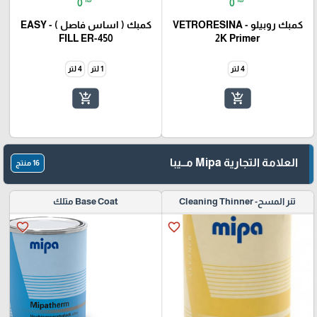
0
0
كمبك روبيلو - VETRORESINA
كمبك ( اساس فاصل ) - EASY
FILL ER-450
2K Primer
4 لتر
1 لتر
4 لتر
add_shopping_cart
add_shopping_cart
العلامة التجارية Mipa مــيبا
16 منتج
تنر المسح- Cleaning Thinner
Base Coat متلك
favorite_border
favorite_border