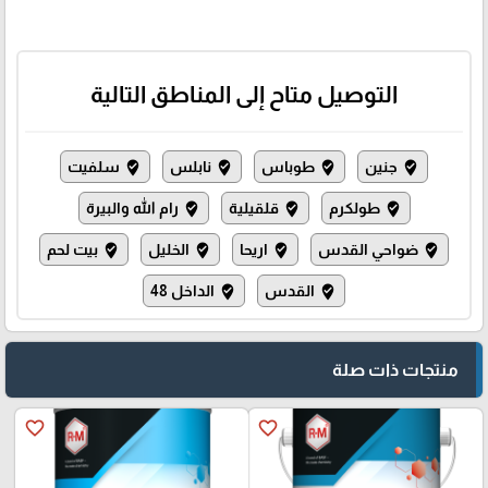
التوصيل متاح إلى المناطق التالية
جنين
طوباس
نابلس
سلفيت
where_to_vote
where_to_vote
where_to_vote
where_to_vote
طولكرم
قلقيلية
رام الله والبيرة
where_to_vote
where_to_vote
where_to_vote
ضواحي القدس
اريحا
الخليل
بيت لحم
where_to_vote
where_to_vote
where_to_vote
where_to_vote
القدس
الداخل 48
where_to_vote
where_to_vote
منتجات ذات صلة
favorite_border
favorite_border