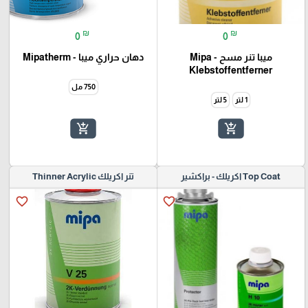
₪
₪
0
0
ميبا تنر مسح - Mipa
دهان حراري ميبا - Mipatherm
Klebstoffentferner
750 مل
1 لتر
5 لتر
add_shopping_cart
add_shopping_cart
Top Coat اكريلك - براكشير
تنر اكريلك Thinner Acrylic
favorite_border
favorite_border