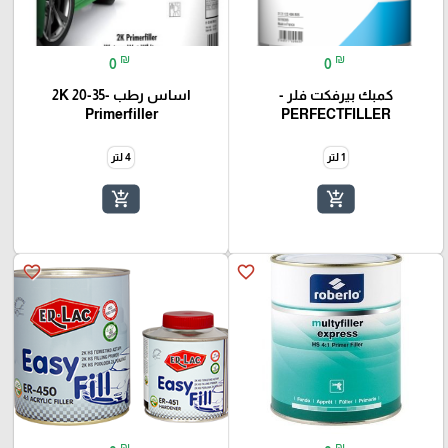
₪
₪
0
0
كمبك بيرفكت فلر -
اساس رطب -35-20 2K
Primerfiller
PERFECTFILLER
1 لتر
4 لتر
add_shopping_cart
add_shopping_cart
favorite_border
favorite_border
₪
₪