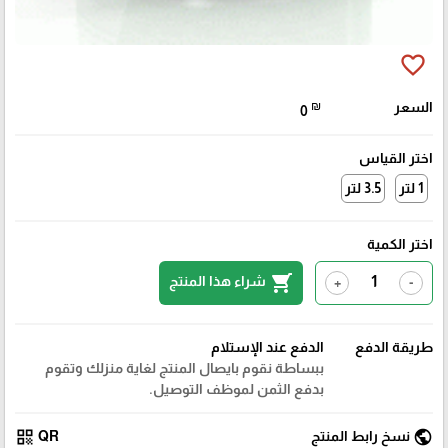
favorite_border
السعر
₪
0
اختر القياس
1 لتر
3.5 لتر
اختر الكمية
shopping_cart
شراء هذا المنتج
+
-
طريقة الدفع
الدفع عند الإستلام
ببساطة نقوم بايصال المنتج لغاية منزلك وتقوم
بدفع الثمن لموظف التوصيل.
qr_code
public
نسخ رابط المنتج
QR