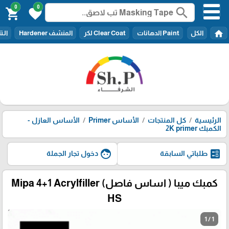
0
0
search
shopping_cart
favorite
home
الكل
Paint الدهانات
Clear Coat لكر
المنشف Hardener
الـتنر er
الرئيسية
كل المنتجات
الأساس Primer
الأساس العازل -
الكمبك 2K primer
face
ballot
طلباتي السابقة
دخول تجار الجملة
كمبك ميبا ( اساس فاصل) Mipa 4+1 Acrylfiller
HS
1 / 1