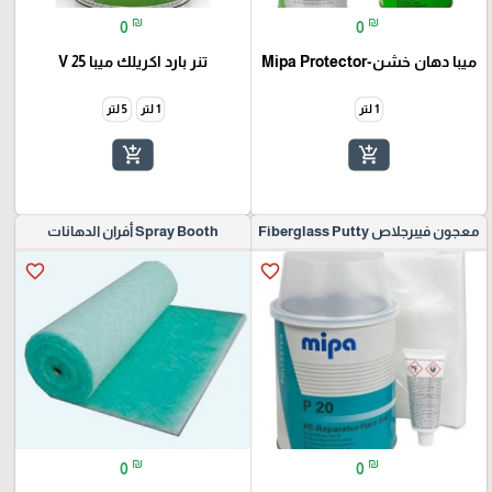
₪
₪
0
0
ميبا دهان خشن-Mipa Protector
تنر بارد اكريلك ميبا V 25
1 لتر
1 لتر
5 لتر
add_shopping_cart
add_shopping_cart
معجون فيبرجلاص Fiberglass Putty
Spray Booth أفران الدهانات
favorite_border
favorite_border
₪
₪
0
0