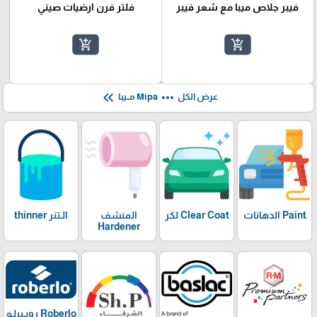
فيبر جلاص ميبا مع شعر فيبر
فلتر فرن ارضيات صيني
add_shopping_cart
add_shopping_cart
keyboard_double_arrow_left
more_horiz
عرض الكل
Mipa مــيبا
Paint الدهانات
Clear Coat لكر
المنشف
الـتنر thinner
Hardener
Roberlo روبـيرلـو