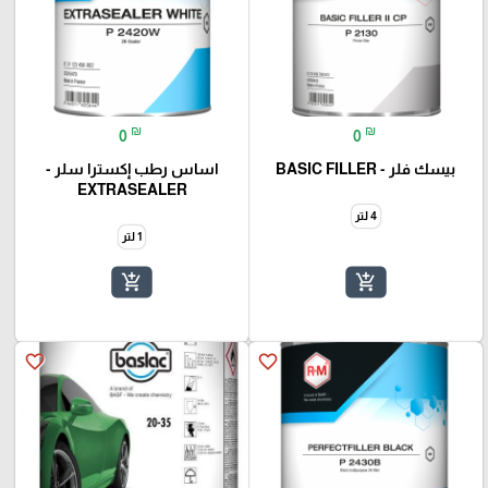
₪
₪
0
0
بيسك فلر - BASIC FILLER
اساس رطب إكسترا سلر -
EXTRASEALER
4 لتر
1 لتر
add_shopping_cart
add_shopping_cart
favorite_border
favorite_border