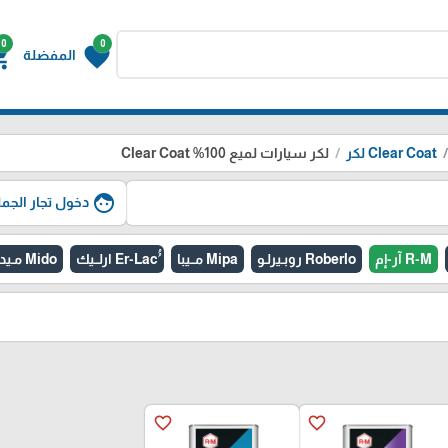
0
0
g_cart
favorite
المفضلة
Clear Coat لكر
لكر سيارات لميع 100% Clear Coat
face
دخول تجار الجمل
R-M آر-إم
Roberlo روبـيرلـو
Mipa مــيبا
Mido مـيدو
favorite_border
favorite_border