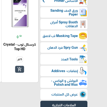
chevron_left
الأساس Primer
ورق الحف Sanding
Paper
Spray Booth أفران
الدهانات
Masking Tape تب لاصق
₪
0
كرستال توب - Crystal
Spry Gun فرد الدهان
Top HD
Tools العدد
5 لتر
add_shopping_cart
إضافات- Addiives
البولش و الوكس -
Polish and Wax
عرض كل المنتجات
العلامات التجارية