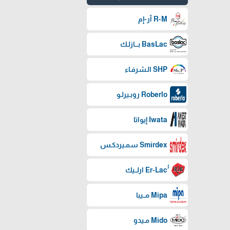
R-M آر-إم
BasLac بـــازلـك
SHP الـشرفـاء
Roberlo روبـيرلـو
Iwata إيواتا
Smirdex سمـيردكـس
Mipa مــيبا
Mido مـيدو