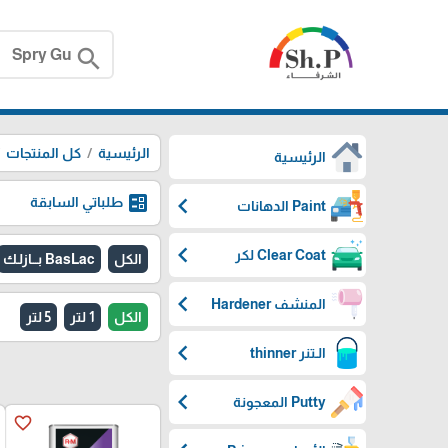
search
الرئيسية
كل المنتجات
الرئيسية
ballot
chevron_left
طلباتي السابقة
Paint الدهانات
chevron_left
Clear Coat لكر
الكل
BasLac بـــازلـك
chevron_left
المنشف Hardener
الكل
1 لتر
5 لتر
chevron_left
الـتنر thinner
chevron_left
Putty المعجونة
favorite_border