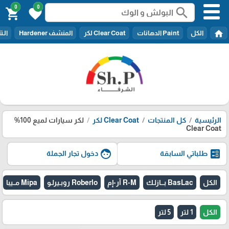
0
0
search
shopping_cart
favorite
home
الكل
Paint الدهانات
Clear Coat لكر
المنشف Hardener
الـتنر er
الرئيسية
كل المنتجات
Clear Coat لكر
لكر سيارات لميع 100%
Clear Coat
face
ballot
طلباتي السابقة
دخول تجار الجملة
الكل
BasLac بـــازلـك
R-M آر-إم
Roberlo روبـيرلـو
Mipa مــيبا
الكل
1 لتر
5 لتر