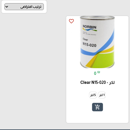
favorite_border
₪
0
لكر - Clear N15-020
1 لتر
5 لتر
add_shopping_cart