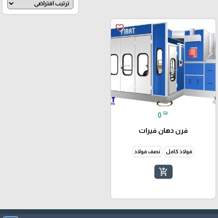
favorite_border
₪
0
فرن دهان فيرات
فولاذ كامل
نصف فولاذ
add_shopping_cart