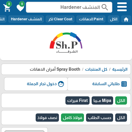
0
0
search
shopping_cart
favorite
home
الكل
Paint الدهانات
Clear Coat لكر
المنشف Hardener
الـتنر er
الرئيسية
كل المنتجات
Spray Booth أفران الدهانات
face
ballot
طلباتي السابقة
دخول تجار الجملة
الكل
Mipa مــيبا
Firat فيرات
الكل
حسب الطلب
فولاذ كامل
نصف فولاذ