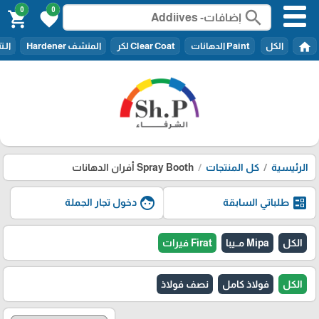
0
0
search
shopping_cart
favorite
home
الكل
Paint الدهانات
Clear Coat لكر
المنشف Hardener
الـتنر er
الرئيسية
كل المنتجات
Spray Booth أفران الدهانات
face
ballot
طلباتي السابقة
دخول تجار الجملة
الكل
Mipa مــيبا
Firat فيرات
الكل
فولاذ كامل
نصف فولاذ