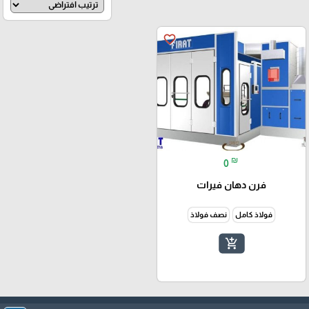
favorite_border
₪
0
فرن دهان فيرات
فولاذ كامل
نصف فولاذ
add_shopping_cart