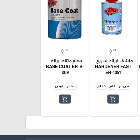
₪
₪
0
0
منشف ايرلك سريع -
دهام متلك ايرلك -
BASE COAT ER-B-
HARDENER FAST
809
ER-1051
نص لتر
1 لتر
2.5 لتر
سلفر
ابيض
add_shopping_cart
add_shopping_cart