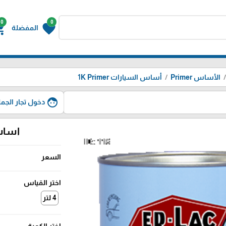
0
0
g_cart
favorite
المفضلة
الأساس Primer
أساس السيارات 1K Primer
face
دخول تجار الجمل
اساس ايرلك
السعر
اختر القياس
4 لتر
اختر الكمية