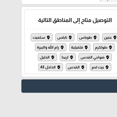
التوصيل متاح إلى المناطق التالية
جنين
طوباس
نابلس
سلفيت
where_to_vote
where_to_vote
where_to_vote
where_to_vot
طولكرم
قلقيلية
رام الله والبيرة
where_to_vote
where_to_vote
where_to_vote
ضواحي القدس
اريحا
الخليل
where_to_vote
where_to_vote
where_to_vote
بيت لحم
القدس
الداخل 48
where_to_vote
where_to_vote
where_to_vote