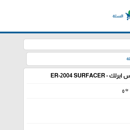
shoppin
السلة
ة
 - ER-2004 SURFACER
₪
0