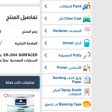
chevron_left
Paint الدهانات
تفاصيل المنتج
chevron_left
Clear Coat لكر
chevron_left
المنشف Hardener
رقم المنتج
6
chevron_left
الـتنر thinner
العلامة التجارية
chevron_left
CER
Putty المعجونة
السيارات المعدنية. يمل
chevron_left
الأساس Primer
ورق الحف Sanding
Paper
منتجات ذات صلة
Spray Booth أفران
الدهانات
favorite_border
Masking Tape تب لاصق