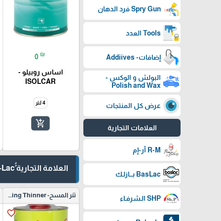
Spry Gun فرد الدهان
Tools العدد
₪
0
إضافات- Addiives
اساس روبيلو -
البولش و الوكس -
ISOLCAR
Polish and Wax
4 لتر
عرض كل المنتجات
add_shopping_cart
العلامات التجارية
R-M آر-إم
العلامة التجارية ُُEr-Lac ارلــيك
BasLac بـــازلـك
تنر المسح- Cleaning Thinner
SHP الـشرفـاء
favorite_border