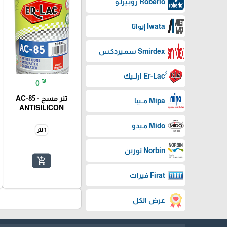
Roberlo روبـيرلـو
Iwata إيواتا
Smirdex سمـيردكـس
₪
0
تنر مسح - AC-85
Mipa مــيبا
ANTISILICON
Mido مـيدو
1 لتر
Norbin نوربن
add_shopping_cart
Firat فيرات
عرض الكل