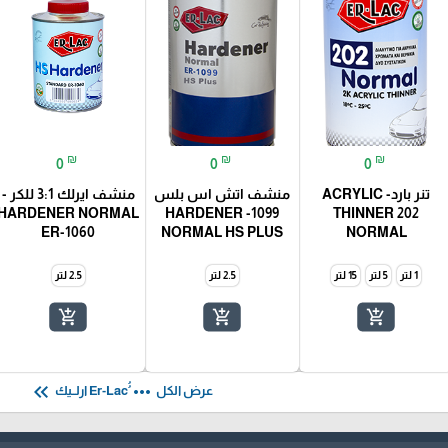
₪
₪
₪
0
0
0
تنر بارد- ACRYLIC
منشف اتش اس بلس
منشف ايرلك 3:1 للكر -
HARDENER NORMAL
1099- HARDENER
THINNER 202
ER-1060
NORMAL HS PLUS
NORMAL
1 لتر
5 لتر
15 لتر
2.5 لتر
2.5 لتر
add_shopping_cart
add_shopping_cart
add_shopping_cart
keyboard_double_arrow_left
more_horiz
عرض الكل
ُُEr-Lac ارلــيك