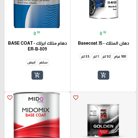
₪
₪
0
0
دهان المتلك - Basecoat 35
دهام متلك ايرلك - BASE COAT
ER-B-809
100 غرام
1/2 لتر
1 لتر
3.5 لتر
سلفر
ابيض
add_shopping_cart
add_shopping_cart
favorite_border
favorite_border