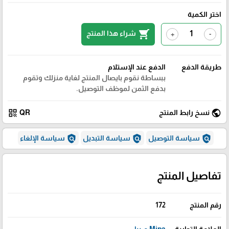
اختر الكمية
shopping_cart
شراء هذا المنتج
+
-
طريقة الدفع
الدفع عند الإستلام
ببساطة نقوم بايصال المنتج لغاية منزلك وتقوم
بدفع الثمن لموظف التوصيل.
qr_code
public
نسخ رابط المنتج
QR
policy
policy
policy
سياسة التوصيل
سياسة التبديل
سياسة الإلغاء
تفاصيل المنتج
رقم المنتج
172
العلامة التجارية
Mipa مــيبا