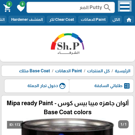
0
0
search
shopping_cart
favorite
home
الكل
Paint الدهانات
Clear Coat لكر
المنشف Hardener
الـتنر er
الرئيسية
كل المنتجات
Paint الدهانات
Base Coat متلك
face
ballot
طلباتي السابقة
دخول تجار الجملة
ألوان جاهزه ميبا بيس كوس - Mipa ready Paint
Base Coat colors
1 / 1