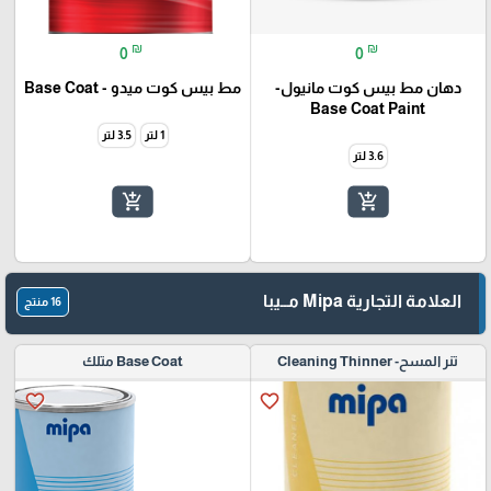
₪
₪
0
0
دهان مط بيس كوت مانيول-
مط بيس كوت ميدو - Base Coat
Base Coat Paint
1 لتر
3.5 لتر
3.6 لتر
add_shopping_cart
add_shopping_cart
العلامة التجارية Mipa مــيبا
16 منتج
تنر المسح- Cleaning Thinner
Base Coat متلك
favorite_border
favorite_border