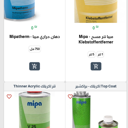
₪
₪
0
0
ميبا تنر مسح - Mipa
دهان حراري ميبا - Mipatherm
Klebstoffentferner
750 مل
1 لتر
5 لتر
add_shopping_cart
add_shopping_cart
Top Coat اكريلك - براكشير
تنر اكريلك Thinner Acrylic
favorite_border
favorite_border