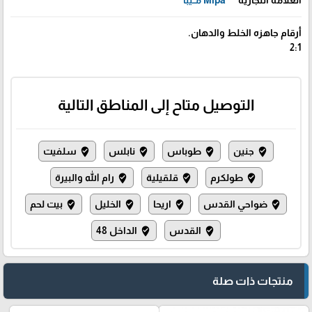
أرقام جاهزه الخلط والدهان.
2:1
التوصيل متاح إلى المناطق التالية
جنين
طوباس
نابلس
سلفيت
where_to_vote
where_to_vote
where_to_vote
where_to_vote
طولكرم
قلقيلية
رام الله والبيرة
where_to_vote
where_to_vote
where_to_vote
ضواحي القدس
اريحا
الخليل
بيت لحم
where_to_vote
where_to_vote
where_to_vote
where_to_vote
القدس
الداخل 48
where_to_vote
where_to_vote
منتجات ذات صلة