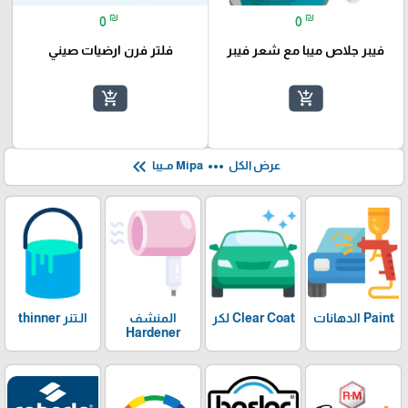
₪
₪
0
0
فيبر جلاص ميبا مع شعر فيبر
فلتر فرن ارضيات صيني
add_shopping_cart
add_shopping_cart
keyboard_double_arrow_left
more_horiz
عرض الكل
Mipa مــيبا
Paint الدهانات
Clear Coat لكر
المنشف
الـتنر thinner
Hardener