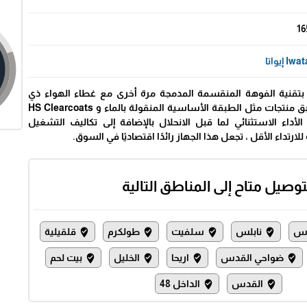
16
Iwa إيواتا
W400/  مزودًا بتقنية الفوهة المنقسمة المدمجة مرة أخرى مع غطاء الهواء ذي
النمط المسطح الذي يطبق منتجات مثل الطبقة الأساسية المنقولة بالماء و HS Clearcoats
أداء الاستثنائي لما قبل الانحلال بالإضافة إلى تكاليف التشغيل
للارتداء الأقل ، تجعل هذا الجهاز رائدًا اقتصاديًا في السوق.
توصيل متاح إلى المناطق التالية
س
نابلس
سلفيت
طولكرم
قلقيلية
where_to_vote
where_to_vote
where_to_vote
where_to_vote
ضواحي القدس
اريحا
الخليل
بيت لحم
where_to_vote
where_to_vote
where_to_vote
where_to_vote
القدس
الداخل 48
where_to_vote
where_to_vote