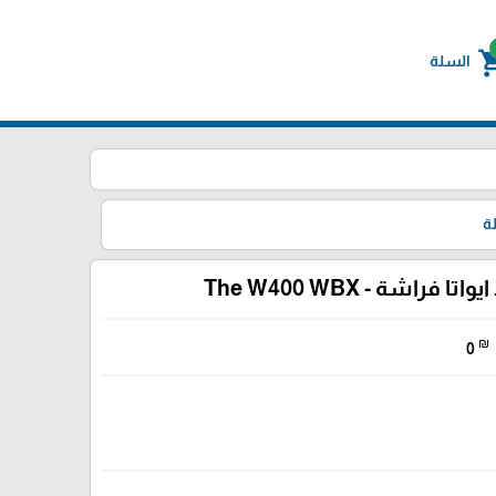
shoppin
السلة
ة
واتا فراشة - The W400 WBX
₪
0