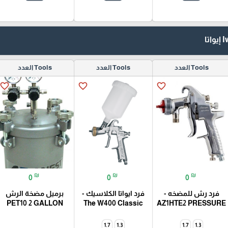
Tools العدد
Tools العدد
Tools العدد
favorite_border
favorite_border
favorite_border
₪
₪
₪
0
0
0
فرد رش للمضخه -
فرد ايواتا الكلاسيك -
برميل مضخة الرش
PET10 2 GALLON
The W400 Classic
AZ1HTE2 PRESSURE
1.7
1.3
1.7
1.3