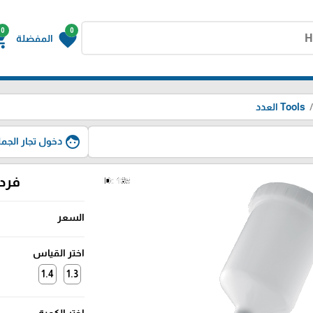
0
0
g_cart
favorite
المفضلة
Tools العدد
face
دخول تجار الجمل
فرد اي
السعر
اختر القياس
1.4
1.3
اختر الكمية