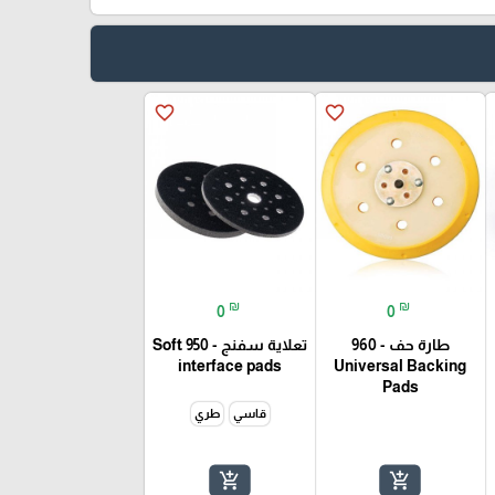
favorite_border
favorite_border
₪
₪
0
0
طارة حف - 960
تعلاية سفنج - 950 Soft
interface pads
Universal Backing
Pads
قاسي
طري
add_shopping_cart
add_shopping_cart