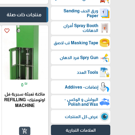
ورق الحف Sanding
منتجات ذات صلة
Paper
Spray Booth أفران
favorite_border
الدهانات
Masking Tape تب لاصق
Spry Gun فرد الدهان
Tools العدد
₪
0
إضافات- Addiives
ماكنة تعبئة سبرية فل
البولش و الوكس -
اوتومتيك- REFILLING
Polish and Wax
MACHINE
عرض كل المنتجات
العلامات التجارية
add_shopping_cart