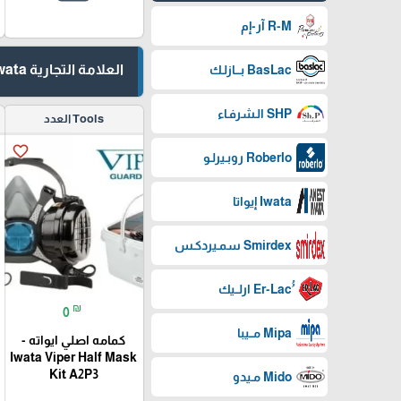
R-M آر-إم
العلامة التجارية Iwata إيواتا
BasLac بـــازلـك
SHP الـشرفـاء
Tools العدد
favorite_border
Roberlo روبـيرلـو
Iwata إيواتا
Smirdex سمـيردكـس
₪
0
Mipa مــيبا
كمامه اصلي ايواته -
Iwata Viper Half Mask
Kit A2P3
Mido مـيدو