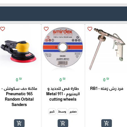
favorite_border
favorite_border
favorite_border
₪
₪
₪
0
0
0
فرد رش زفته - RB1
طارة قص للحديد و
ماكنة حف سكوتش -
اليمنيوم - 911 Metal
965 Pneumatic
Random Orbital
cutting wheels
Sanders
صغير
وسط
كبير
add_shopping_cart
add_shopping_cart
add_shopping_cart