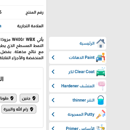
رقم المنتج
5
العلامة التجارية
ta
يأتي WBX
الرئيسية
مع نتائج مذهلة. بفضل ال
chevron_left
Paint الدهانات
المنخفضة والأجزاء القابلة 
chevron_left
Clear Coat لكر
ال
chevron_left
المنشف Hardener
جنين
طوبا
where_to_vote
where_to_vote
chevron_left
الـتنر thinner
رام الله والبيرة
where_to_vote
chevron_left
Putty المعجونة
chevron_left
الأساس Primer