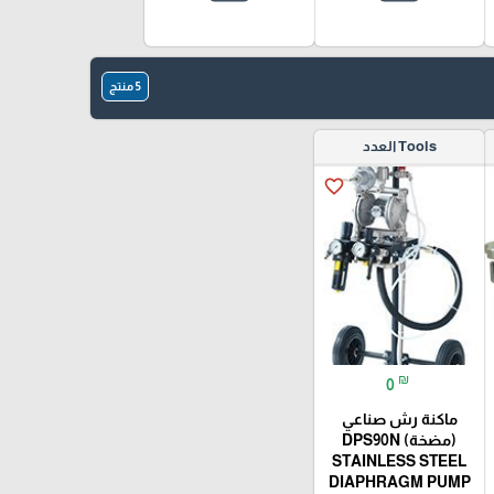
5 منتج
Tools العدد
favorite_border
₪
0
ماكنة رش صناعي
(مضخة) DPS90N
STAINLESS STEEL
DIAPHRAGM PUMP