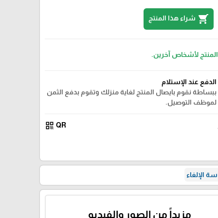
shopping_cart
شراء هذا المنتج
 المنتج لأشخاص آخرين.
الدفع عند الإستلام
ببساطة نقوم بايصال المنتج لغاية منزلك وتقوم بدفع الثمن
لموظف التوصيل.
qr_code
QR
ة الإلغاء
مزيداً من الصور والفيديو