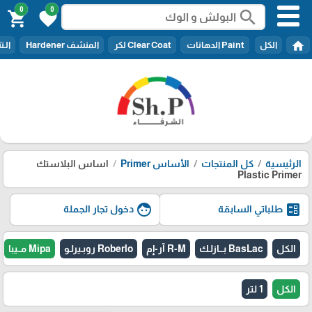
0
0
search
shopping_cart
favorite
home
الكل
Paint الدهانات
Clear Coat لكر
المنشف Hardener
الـتنر er
الرئيسية
كل المنتجات
الأساس Primer
اساس البلاستك
Plastic Primer
face
ballot
طلباتي السابقة
دخول تجار الجملة
الكل
BasLac بـــازلـك
R-M آر-إم
Roberlo روبـيرلـو
Mipa مــيبا
الكل
1 لتر