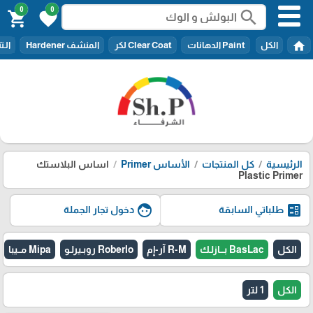
0
0
search
shopping_cart
favorite
home
الكل
Paint الدهانات
Clear Coat لكر
المنشف Hardener
الـتنر er
الرئيسية
كل المنتجات
الأساس Primer
اساس البلاستك
Plastic Primer
face
ballot
طلباتي السابقة
دخول تجار الجملة
الكل
BasLac بـــازلـك
R-M آر-إم
Roberlo روبـيرلـو
Mipa مــيبا
الكل
1 لتر