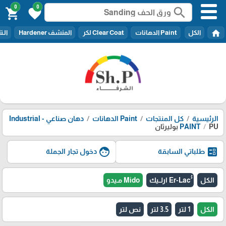
0
0
search
shopping_cart
favorite
home
الكل
Paint الدهانات
Clear Coat لكر
المنشف Hardener
الـتنر er
الرئيسية
كل المنتجات
Paint الدهانات
دهان صناعي - Industrial
PU بوليرثان
PAINT
face
ballot
طلباتي السابقة
دخول تجار الجملة
الكل
Mido مـيدو
الكل
1 لتر
3.5 لتر
نص لتر