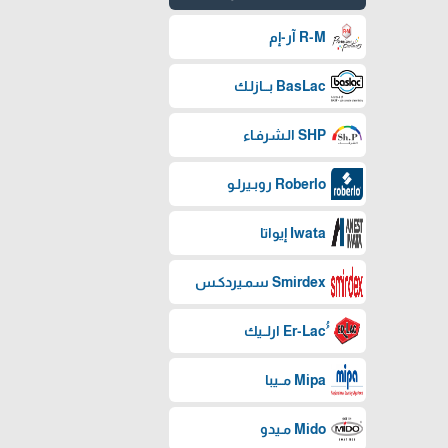
R-M آر-إم
BasLac بـــازلـك
SHP الـشرفـاء
Roberlo روبـيرلـو
Iwata إيواتا
Smirdex سمـيردكـس
Mipa مــيبا
Mido مـيدو