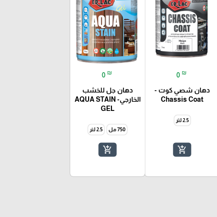
₪
₪
0
0
دهان شصي كوت -
دهان جل للخشب
Chassis Coat
الخارجي- AQUA STAIN
GEL
2.5 لتر
750 مل
2.5 لتر
add_shopping_cart
add_shopping_cart