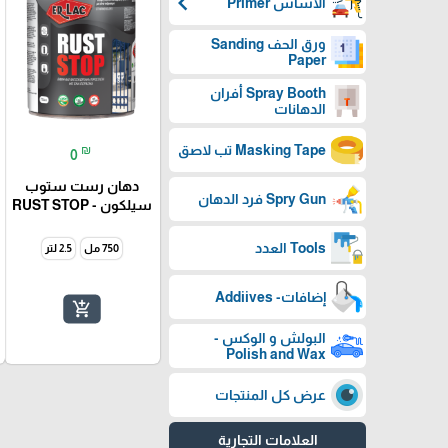
chevron_left
الأساس Primer
ورق الحف Sanding
Paper
Spray Booth أفران
الدهانات
Masking Tape تب لاصق
₪
0
دهان رست ستوب
Spry Gun فرد الدهان
سيلكون - RUST STOP
Tools العدد
750 مل
2.5 لتر
إضافات- Addiives
add_shopping_cart
البولش و الوكس -
Polish and Wax
عرض كل المنتجات
العلامات التجارية