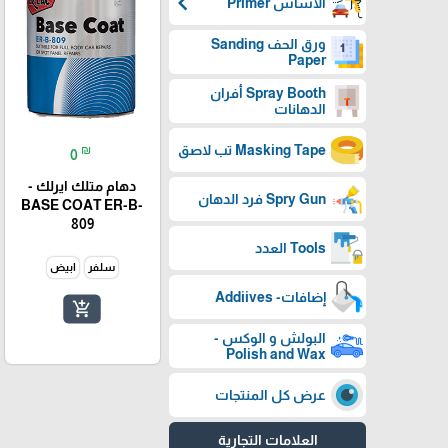
chevron_left
الأساس Primer
ورق الحف Sanding
Paper
Spray Booth أفران
الدهانات
Masking Tape تب لاصق
₪
0
دهام متلك ايرلك -
Spry Gun فرد الدهان
BASE COAT ER-B-
809
Tools العدد
سلفر
ابيض
إضافات- Addiives
add_shopping_cart
البولش و الوكس -
Polish and Wax
عرض كل المنتجات
العلامات التجارية