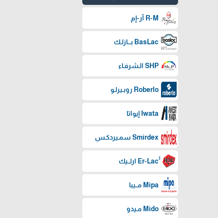
R-M آر-إم
BasLac بـــازلـك
SHP الـشرفـاء
Roberlo روبـيرلـو
Iwata إيواتا
Smirdex سمـيردكـس
Mipa مــيبا
Mido مـيدو