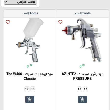
Tools العدد
Tools العدد
favorite_border
favorite_border
₪
₪
0
0
فرد رش للمضخه - AZ1HTE2
فرد ايواتا الكلاسيك - The W400
Classic
PRESSURE
1.7
1.3
1.7
1.3
add_shopping_cart
add_shopping_cart