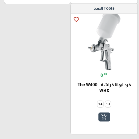
Tools العدد
favorite_border
₪
0
فرد ايواتا فراشة - The W400
WBX
1.4
1.3
add_shopping_cart