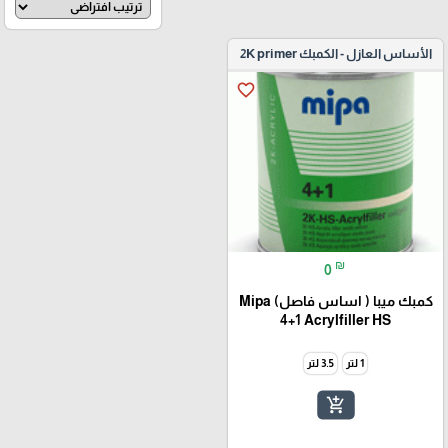
الأساس العازل - الكمبك 2K primer
favorite_border
₪
0
كمبك ميبا ( اساس فاصل) Mipa
4+1 Acrylfiller HS
1 لتر
3.5 لتر
add_shopping_cart